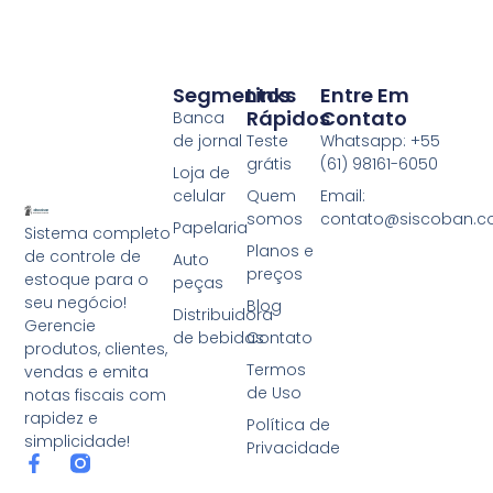
Segmentos
Links
Entre Em
Rápidos
Contato
Banca
de jornal
Teste
Whatsapp: +55
grátis
(61) 98161-6050
Loja de
celular
Quem
Email:
somos
contato@siscoban.c
Papelaria
Sistema completo
Planos e
de controle de
Auto
preços
estoque para o
peças
seu negócio!
Blog
Distribuidora
Gerencie
de bebidas
Contato
produtos, clientes,
Termos
vendas e emita
de Uso
notas fiscais com
rapidez e
Política de
simplicidade!
Privacidade
F
a