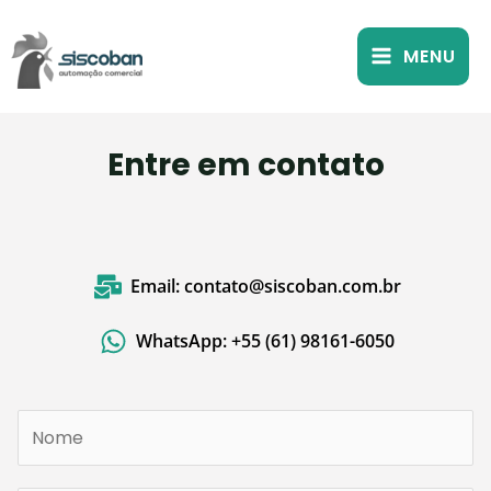
Ir
MAIN
para
MENU
MENU
o
conteúdo
RNAR
Entre em contato
U
Email: contato@siscoban.com.br
WhatsApp: +55 (61) 98161-6050
N
o
m